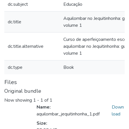
dc.subject
Educação
Aquilombar no Jequitinhonha: gui
dc.title
volume 1
Curso de aperfeiçoamento escol
dc.title.alternative
aquilombar no Jequitinhonha: gui
volume 1
dc.type
Book
Files
Original bundle
Now showing
1 - 1 of 1
Name:
Down
aquilombar_jequitinhonha_1.pdf
load
Size: