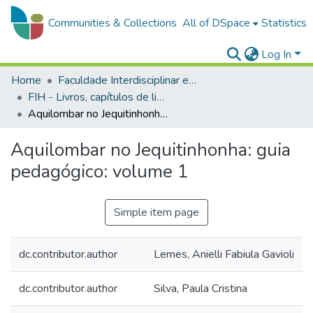
Communities & Collections
All of DSpace
Statistics
Log In
Home
Faculdade Interdisciplinar em Humanidades
FIH - Livros, capítulos de livros e folhetos
Aquilombar no Jequitinhonha: guia pedagógico: volume 1
Aquilombar no Jequitinhonha: guia
pedagógico: volume 1
Simple item page
dc.contributor.author
Lemes, Anielli Fabiula Gavioli
dc.contributor.author
Silva, Paula Cristina