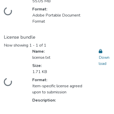
55.05 MB
Format:
Loading...
Adobe Portable Document
Format
License bundle
Now showing
1 - 1 of 1
Name:
license.txt
Down
load
Size:
1.71 KB
Format:
Loading...
Item-specific license agreed
upon to submission
Description: