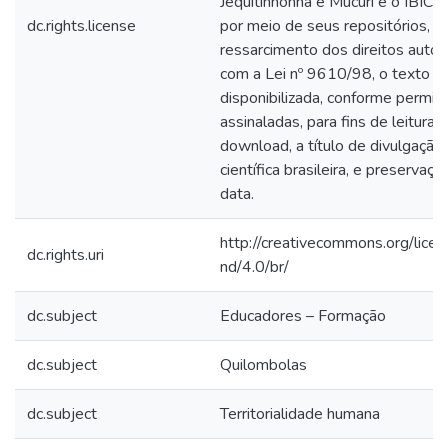
Jequitinhonha e Mucuri e o IBICT a
dc.rights.license
por meio de seus repositórios, 
ressarcimento dos direitos autor
com a Lei nº 9610/98, o texto in
disponibilizada, conforme permi
assinaladas, para fins de leitura,
download, a título de divulgação
científica brasileira, e preservaçã
data.
http://creativecommons.org/lice
dc.rights.uri
nd/4.0/br/
dc.subject
Educadores – Formação
dc.subject
Quilombolas
dc.subject
Territorialidade humana