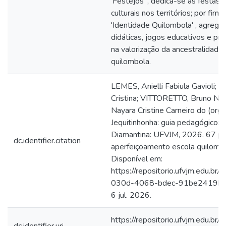
'Festejos' , dedica-se às festas
culturais nos territórios; por fim, 
'Identidade Quilombola' , agrega
didáticas, jogos educativos e pr
na valorização da ancestralidade 
quilombola.
LEMES, Anielli Fabiula Gavioli; S
Cristina; VITTORETTO, Bruno No
Nayara Cristine Carneiro do (org.
Jequitinhonha: guia pedagógico: 
Diamantina: UFVJM, 2026. 67 p.
dc.identifier.citation
aperfeiçoamento escola quilombo;
Disponível em:
https://repositorio.ufvjm.edu.br
030d-4068-bdec-91be2419bc2
6 jul. 2026.
https://repositorio.ufvjm.edu.br