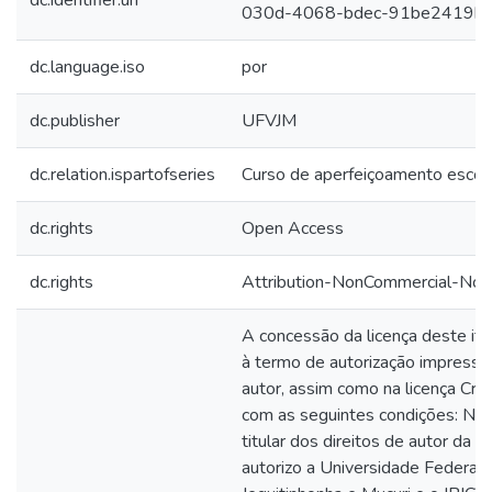
dc.identifier.uri
030d-4068-bdec-91be2419b
dc.language.iso
por
dc.publisher
UFVJM
dc.relation.ispartofseries
Curso de aperfeiçoamento escola
dc.rights
Open Access
dc.rights
Attribution-NonCommercial-NoDe
A concessão da licença deste it
à termo de autorização impresso
autor, assim como na licença Cr
com as seguintes condições: Na 
titular dos direitos de autor da p
autorizo a Universidade Federal