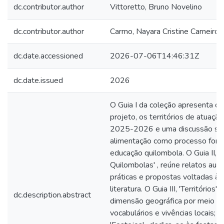
dc.contributor.author
Vittoretto, Bruno Novelino
dc.contributor.author
Carmo, Nayara Cristine Carneiro 
dc.date.accessioned
2026-07-06T14:46:31Z
dc.date.issued
2026
O Guia I da coleção apresenta o h
projeto, os territórios de atuaçã
2025-2026 e uma discussão so
alimentação como processo form
educação quilombola. O Guia II, '
Quilombolas' , reúne relatos auto
práticas e propostas voltadas à 
literatura. O Guia III, 'Territórios' 
dc.description.abstract
dimensão geográfica por meio de
vocabulários e vivências locais; o 